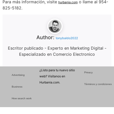
Para más información, visite
o llame al 954-
hurbania.com
825-5182.
Author:
tonybaldo2022
Escritor publicado - Experto en Marketing Digital -
Especializado en Comercio Electronico
¿Listo para tu nuevo sitio
Privacy
Advertising
web? Visítanos en
Hurbania.com.
Términos y condiciones
Business
How search work