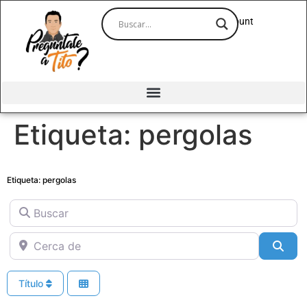
Account
Etiqueta: pergolas
Etiqueta: pergolas
Buscar
Cerca de
Bus
Título