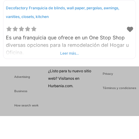
Decofactory Franquicia de blinds, wall paper, pergolas, awnings,
vanities, closets, kitchen
Es una franquicia que ofrece en un One Stop Shop
diversas opciones para la remodelación del Hogar u
Oficina.
Leer más...
¿Listo para tu nuevo sitio
Privacy
Advertising
web? Visítanos en
Hurbania.com.
Términos y condiciones
Business
How search work