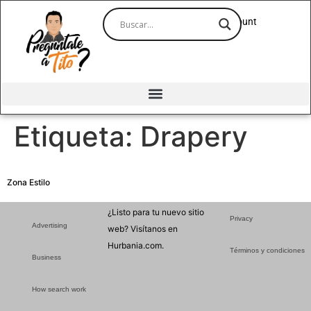
Account
Etiqueta:
Drapery
Zona Estilo
¿Listo para tu nuevo sitio
Privacy
Advertising
web? Visítanos en
Hurbania.com.
Términos y condiciones
Business
How search work