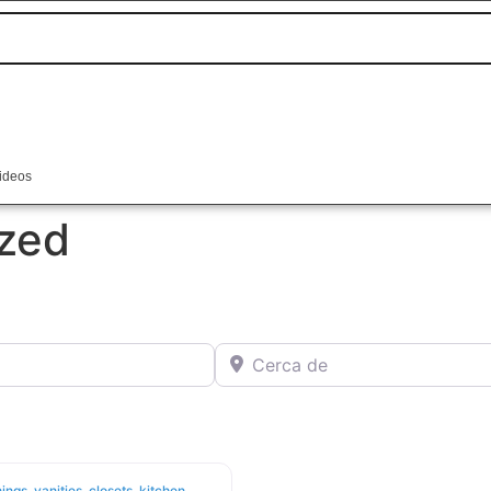
ideos
zed
Cerca de
ngs, vanities, closets, kitchen