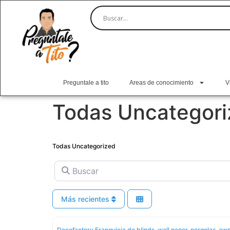
Preguntale a tito
Areas de conocimiento
V
Todas Uncategori
Todas Uncategorized
Buscar
Más recientes
Decofactory Franquicia de blinds, wall paper, pergolas, awni