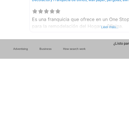
Es una franquicia que ofrece en un One Sto
para la remodelación del Hogar u Oficina.
Leer más...
¿Listo pa
Advertising
Business
How search work